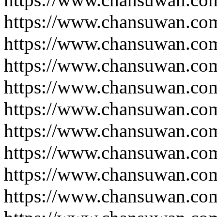
https://www.chansuwan.co
https://www.chansuwan.co
https://www.chansuwan.co
https://www.chansuwan.co
https://www.chansuwan.co
https://www.chansuwan.co
https://www.chansuwan.co
https://www.chansuwan.co
https://www.chansuwan.co