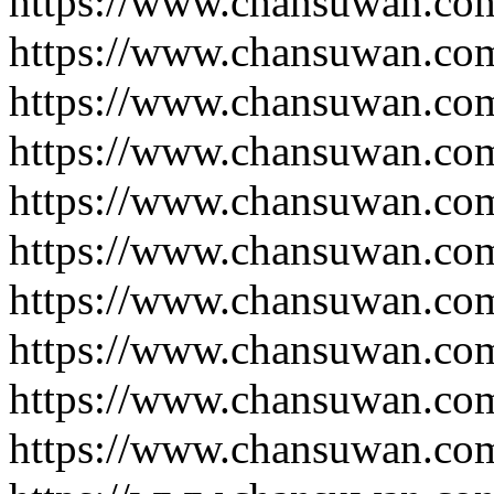
https://www.chansuwan.co
https://www.chansuwan.co
https://www.chansuwan.co
https://www.chansuwan.co
https://www.chansuwan.co
https://www.chansuwan.co
https://www.chansuwan.co
https://www.chansuwan.co
https://www.chansuwan.co
https://www.chansuwan.co