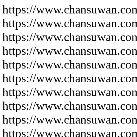
https://www.chansuwan.co
https://www.chansuwan.co
https://www.chansuwan.co
https://www.chansuwan.co
https://www.chansuwan.co
https://www.chansuwan.co
https://www.chansuwan.co
https://www.chansuwan.co
https://www.chansuwan.co
https://www.chansuwan.co