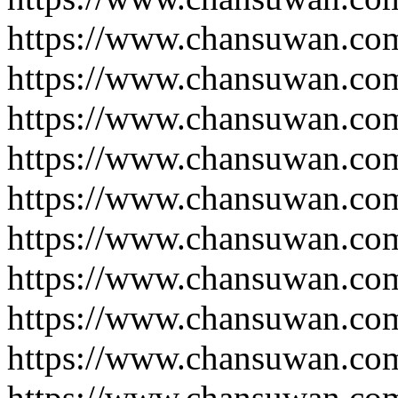
https://www.chansuwan.co
https://www.chansuwan.co
https://www.chansuwan.co
https://www.chansuwan.co
https://www.chansuwan.co
https://www.chansuwan.co
https://www.chansuwan.co
https://www.chansuwan.co
https://www.chansuwan.co
https://www.chansuwan.co