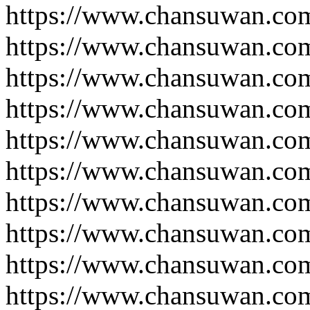
https://www.chansuwan.co
https://www.chansuwan.co
https://www.chansuwan.co
https://www.chansuwan.co
https://www.chansuwan.co
https://www.chansuwan.co
https://www.chansuwan.co
https://www.chansuwan.co
https://www.chansuwan.co
https://www.chansuwan.co