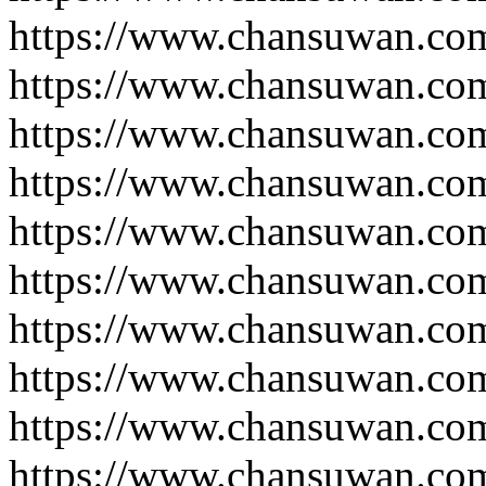
https://www.chansuwan.co
https://www.chansuwan.co
https://www.chansuwan.co
https://www.chansuwan.co
https://www.chansuwan.co
https://www.chansuwan.co
https://www.chansuwan.co
https://www.chansuwan.co
https://www.chansuwan.co
https://www.chansuwan.co