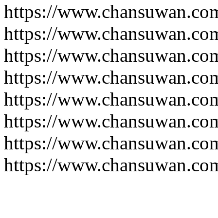
https://www.chansuwan.co
https://www.chansuwan.co
https://www.chansuwan.co
https://www.chansuwan.co
https://www.chansuwan.co
https://www.chansuwan.co
https://www.chansuwan.co
https://www.chansuwan.co