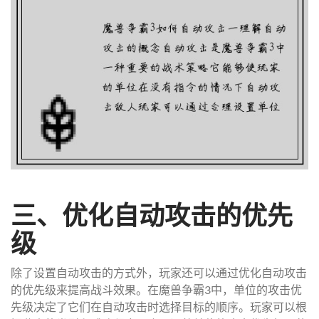
三、优化自动攻击的优先
级
除了设置自动攻击的方式外，玩家还可以通过优化自动攻击
的优先级来提高战斗效果。在魔兽争霸3中，单位的攻击优
先级决定了它们在自动攻击时选择目标的顺序。玩家可以根