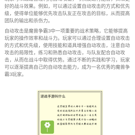
好的战斗效果。例如，可以通过设置自动攻击的方式和优先
级，使得单位能够优先攻击队友正在攻击的目标，从而提高
团队的输出和杀伤力。
自动攻击是魔兽争霸3中一项重要的战术策略，它能够提高
玩家的操作效率和战斗力。玩家可以通过合理设置自动攻击
的方式和优先级，使用技能和道具增强自动攻击，注意自动
攻击的局限性，练习和熟悉自动攻击，与队友配合自动攻
击，从而在战斗中取得优势。通过不断的实践和学习，玩家
可以逐渐提高自己的自动攻击能力，成为一名优秀的魔兽争
霸3玩家。