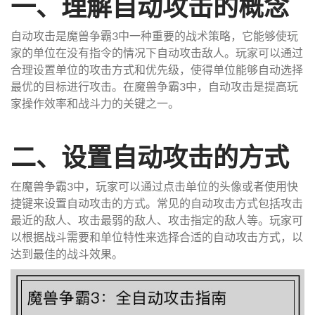
一、理解自动攻击的概念
自动攻击是魔兽争霸3中一种重要的战术策略，它能够使玩
家的单位在没有指令的情况下自动攻击敌人。玩家可以通过
合理设置单位的攻击方式和优先级，使得单位能够自动选择
最优的目标进行攻击。在魔兽争霸3中，自动攻击是提高玩
家操作效率和战斗力的关键之一。
二、设置自动攻击的方式
在魔兽争霸3中，玩家可以通过点击单位的头像或者使用快
捷键来设置自动攻击的方式。常见的自动攻击方式包括攻击
最近的敌人、攻击最弱的敌人、攻击指定的敌人等。玩家可
以根据战斗需要和单位特性来选择合适的自动攻击方式，以
达到最佳的战斗效果。