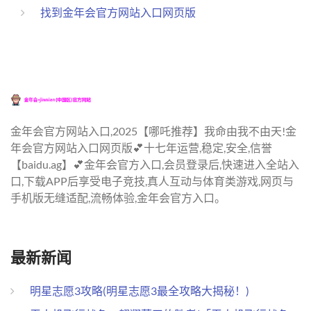
找到金年会官方网站入口网页版
金年会官方网站入口,2025【哪吒推荐】我命由我不由天!金
年会官方网站入口网页版💕十七年运营,稳定,安全,信誉
【baidu.ag】💕金年会官方入口,会员登录后,快速进入全站入
口,下载APP后享受电子竞技,真人互动与体育类游戏,网页与
手机版无缝适配,流畅体验,金年会官方入口。
最新新闻
明星志愿3攻略(明星志愿3最全攻略大揭秘！)