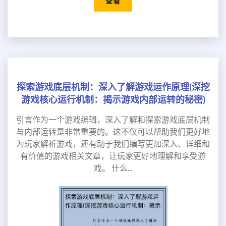
查看
探索游戏底层机制：深入了解游戏运作原理(深挖
游戏核心运行机制：揭示游戏内部运转的秘密)
引言作为一个游戏编辑，深入了解和探索游戏底层机制
与内部运转是非常重要的。这不仅可以帮助我们更好地
为玩家解析游戏，还有助于我们编写更加深入、详细和
有价值的游戏相关文章，让玩家更好地理解和享受游
戏。 什么...