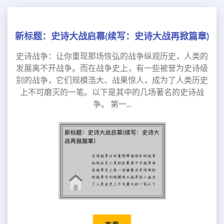
新标题：史诗大战启幕(续写：史诗大战再掀篇章)
史诗战争：让你重现那场恢弘的战争纵观历史，人类的
发展离不开战争。而在战争史上，有一些被誉为史诗级
别的战争，它们规模浩大、战果惊人，成为了人类历史
上不可磨灭的一笔。以下是其中的几场著名的史诗战
争。 第一...