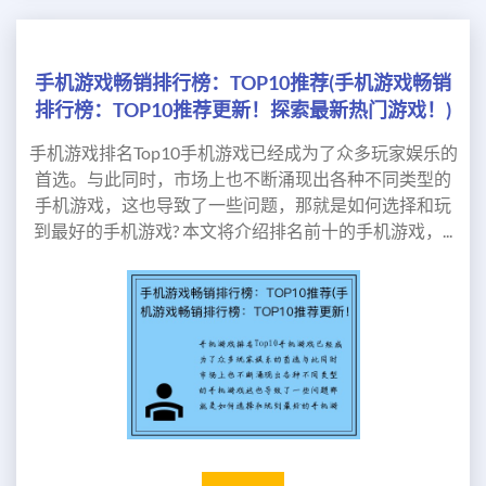
手机游戏畅销排行榜：TOP10推荐(手机游戏畅销
排行榜：TOP10推荐更新！探索最新热门游戏！)
手机游戏排名Top10手机游戏已经成为了众多玩家娱乐的
首选。与此同时，市场上也不断涌现出各种不同类型的
手机游戏，这也导致了一些问题，那就是如何选择和玩
到最好的手机游戏? 本文将介绍排名前十的手机游戏，...