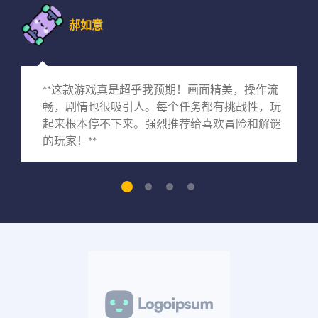
郝如意
**这款游戏真是超乎我预期！画面精美，操作流
畅，剧情也很吸引人。每个任务都有挑战性，玩
起来根本停不下来。强烈推荐给喜欢冒险和解谜
的玩家！**