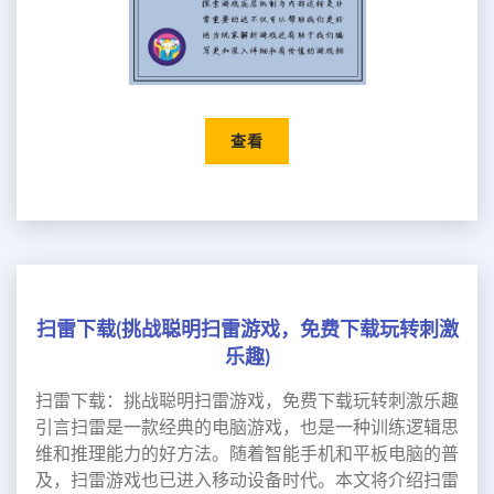
查看
扫雷下载(挑战聪明扫雷游戏，免费下载玩转刺激
乐趣)
扫雷下载：挑战聪明扫雷游戏，免费下载玩转刺激乐趣
引言扫雷是一款经典的电脑游戏，也是一种训练逻辑思
维和推理能力的好方法。随着智能手机和平板电脑的普
及，扫雷游戏也已进入移动设备时代。本文将介绍扫雷