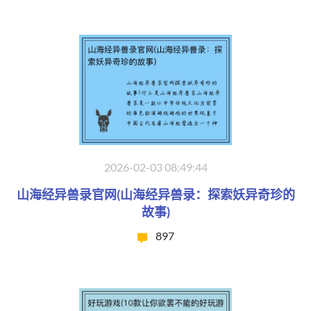
2026-02-03 08:49:44
山海经异兽录官网(山海经异兽录：探索妖异奇珍的
故事)
897