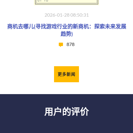
2026-01-28 08:50:31
商机去哪儿(寻找游戏行业的新商机：探索未来发展
趋势)
878
更多新闻
用户的评价