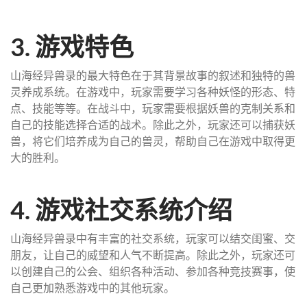
3. 游戏特色
山海经异兽录的最大特色在于其背景故事的叙述和独特的兽
灵养成系统。在游戏中，玩家需要学习各种妖怪的形态、特
点、技能等等。在战斗中，玩家需要根据妖兽的克制关系和
自己的技能选择合适的战术。除此之外，玩家还可以捕获妖
兽，将它们培养成为自己的兽灵，帮助自己在游戏中取得更
大的胜利。
4. 游戏社交系统介绍
山海经异兽录中有丰富的社交系统，玩家可以结交闺蜜、交
朋友，让自己的威望和人气不断提高。除此之外，玩家还可
以创建自己的公会、组织各种活动、参加各种竞技赛事，使
自己更加熟悉游戏中的其他玩家。