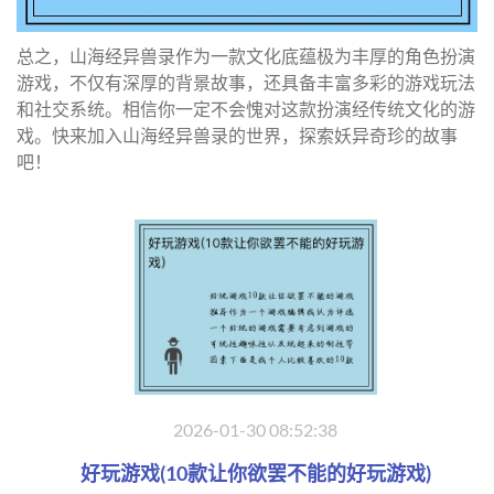
总之，山海经异兽录作为一款文化底蕴极为丰厚的角色扮演
游戏，不仅有深厚的背景故事，还具备丰富多彩的游戏玩法
和社交系统。相信你一定不会愧对这款扮演经传统文化的游
戏。快来加入山海经异兽录的世界，探索妖异奇珍的故事
吧！
2026-01-30 08:52:38
好玩游戏(10款让你欲罢不能的好玩游戏)