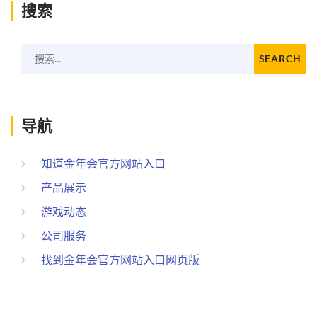
搜索
搜索...
SEARCH
导航
知道金年会官方网站入口
产品展示
游戏动态
公司服务
找到金年会官方网站入口网页版