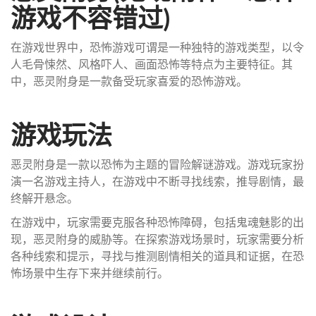
游戏不容错过)
在游戏世界中，恐怖游戏可谓是一种独特的游戏类型，以令
人毛骨悚然、风格吓人、画面恐怖等特点为主要特征。其
中，恶灵附身是一款备受玩家喜爱的恐怖游戏。
游戏玩法
恶灵附身是一款以恐怖为主题的冒险解谜游戏。游戏玩家扮
演一名游戏主持人，在游戏中不断寻找线索，推导剧情，最
终解开悬念。
在游戏中，玩家需要克服各种恐怖障碍，包括鬼魂魅影的出
现，恶灵附身的威胁等。在探索游戏场景时，玩家需要分析
各种线索和提示，寻找与推测剧情相关的道具和证据，在恐
怖场景中生存下来并继续前行。