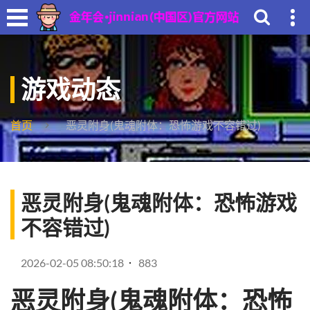
游戏动态
首页
恶灵附身(鬼魂附体：恐怖游戏不容错过)
恶灵附身(鬼魂附体：恐怖游戏
不容错过)
2026-02-05 08:50:18
883
恶灵附身(鬼魂附体：恐怖