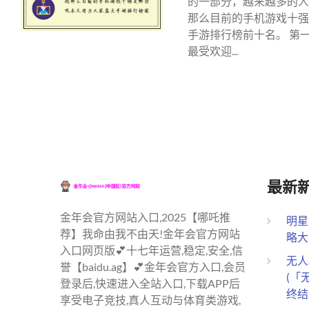
的一部分，越来越多的人
那么目前的手机游戏十强
手游排行榜前十名。 第
最受欢迎...
最新
金年会官方网站入口,2025【哪吒推
明星
荐】我命由我不由天!金年会官方网站
略大
入口网页版💕十七年运营,稳定,安全,信
无人
誉【baidu.ag】💕金年会官方入口,会员
(「
登录后,快速进入全站入口,下载APP后
终结
享受电子竞技,真人互动与体育类游戏,