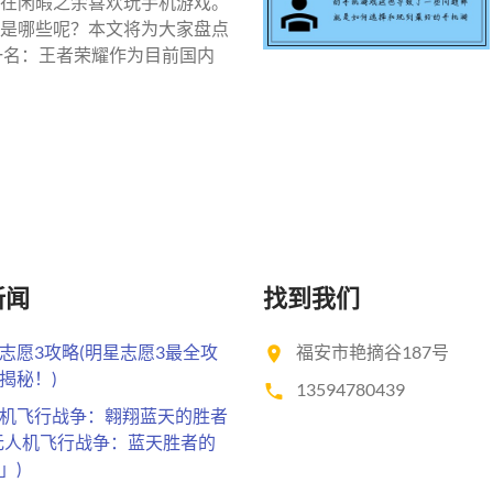
在闲暇之余喜欢玩手机游戏。
是哪些呢？本文将为大家盘点
一名：王者荣耀作为目前国内
新闻
找到我们
志愿3攻略(明星志愿3最全攻
福安市艳摘谷187号
揭秘！)
13594780439
机飞行战争：翱翔蓝天的胜者
无人机飞行战争：蓝天胜者的
」)