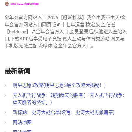
金年会官方网站入口,2025【哪吒推荐】我命由我不由天!金
年会官方网站入口网页版💕十七年运营,稳定,安全,信誉
【baidu.ag】💕金年会官方入口,会员登录后,快速进入全站入
口,下载APP后享受电子竞技,真人互动与体育类游戏,网页与
手机版无缝适配,流畅体验,金年会官方入口。
最新新闻
明星志愿3攻略(明星志愿3最全攻略大揭秘！)
无人机飞行战争：翱翔蓝天的胜者(「无人机飞行战争：
蓝天胜者的终结」)
新标题：史诗大战启幕(续写：史诗大战再掀篇章)
网站地图