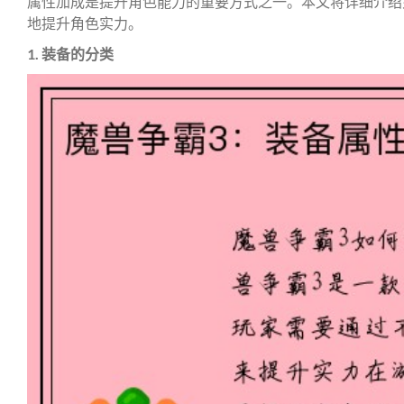
属性加成是提升角色能力的重要方式之一。本文将详细介绍
地提升角色实力。
1. 装备的分类