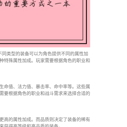
不同类型的装备可以为角色提供不同的属性加
种特殊属性加成。玩家需要根据角色的职业和
生命值、法力值、暴击率、命中率等。这些属
需要根据角色的职业和战斗需求来选择合适的
更高的属性加成。而品质则决定了装备的稀有
来获得高等级和高品质的装备。