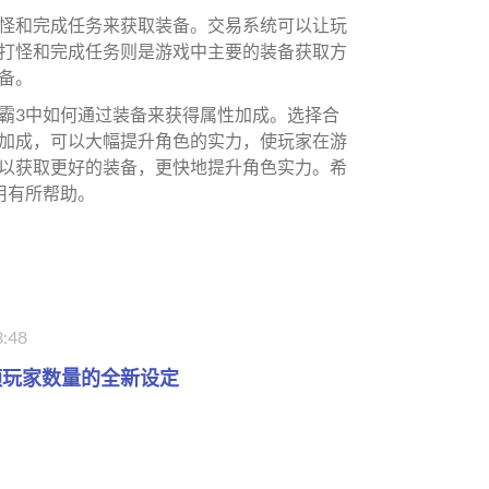
怪和完成任务来获取装备。交易系统可以让玩
打怪和完成任务则是游戏中主要的装备获取方
备。
霸3中如何通过装备来获得属性加成。选择合
加成，可以大幅提升角色的实力，使玩家在游
以获取更好的装备，更快地提升角色实力。希
用有所帮助。
3:48
额玩家数量的全新设定