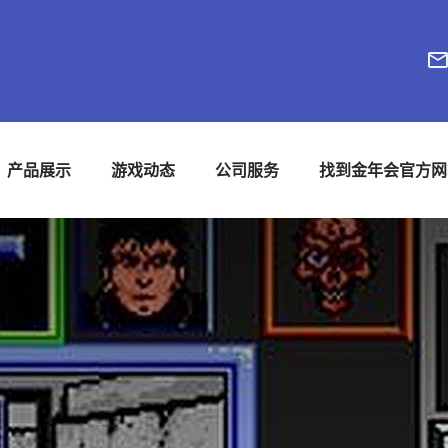
产品展示
游戏动态
公司服务
找到金年会官方网