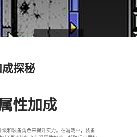
加成探秘
备属性加成
升级和装备角色来提升实力。在游戏中，装备