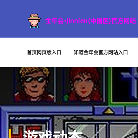
首页网页版入口
知道金年会官方网站入口
游戏动态