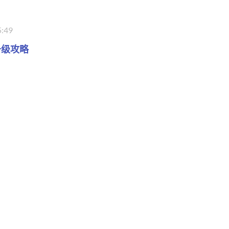
5:49
升级攻略