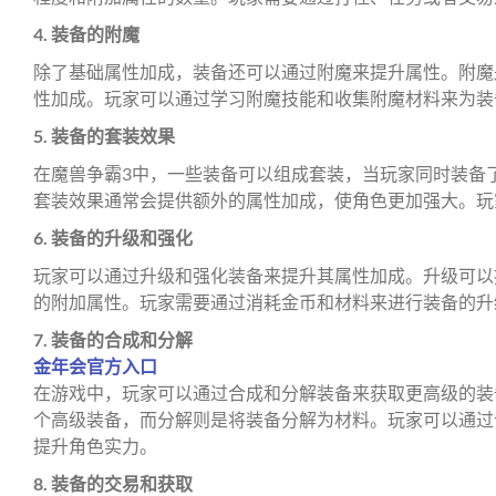
4. 装备的附魔
除了基础属性加成，装备还可以通过附魔来提升属性。附魔
性加成。玩家可以通过学习附魔技能和收集附魔材料来为装
5. 装备的套装效果
在魔兽争霸3中，一些装备可以组成套装，当玩家同时装备
套装效果通常会提供额外的属性加成，使角色更加强大。玩
6. 装备的升级和强化
玩家可以通过升级和强化装备来提升其属性加成。升级可以
的附加属性。玩家需要通过消耗金币和材料来进行装备的升
7. 装备的合成和分解
金年会官方入口
在游戏中，玩家可以通过合成和分解装备来获取更高级的装
个高级装备，而分解则是将装备分解为材料。玩家可以通过
提升角色实力。
8. 装备的交易和获取