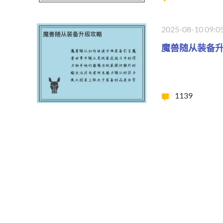
2025-08-10 09:0
魔兽随从装备
1139