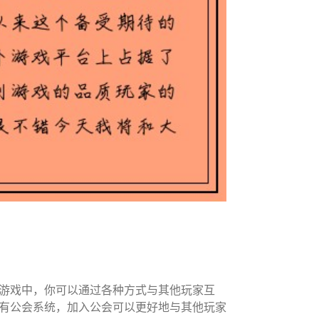
游戏中，你可以通过各种方式与其他玩家互
有公会系统，加入公会可以更好地与其他玩家