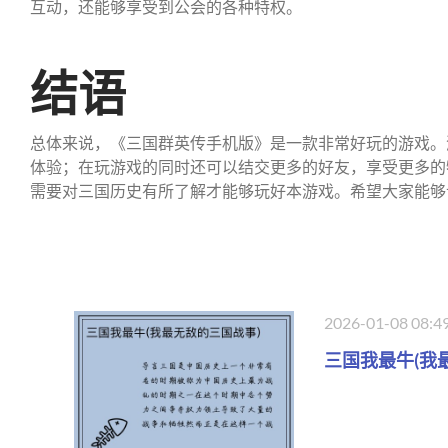
互动，还能够享受到公会的各种特权。
结语
总体来说，《三国群英传手机版》是一款非常好玩的游戏。
体验；在玩游戏的同时还可以结交更多的好友，享受更多的
需要对三国历史有所了解才能够玩好本游戏。希望大家能够
2026-01-08 08:4
三国我最牛(我