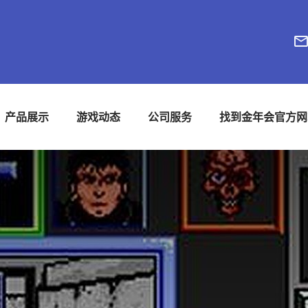
产品展示
游戏动态
公司服务
找到金年会官方网