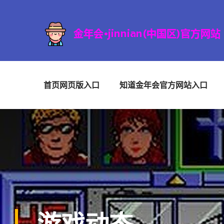
首页网页版入口
知道金年会官方网站入口
游戏动态