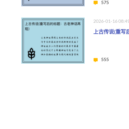
575
2026-01-16 08:4
上古传说(重写
555