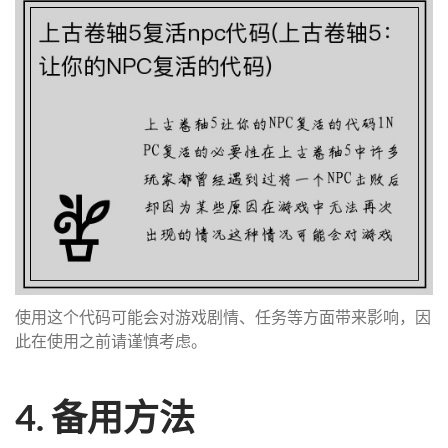
使用这个代码可能会对游戏剧情、任务等方面带来影响，因
此在使用之前请谨慎考虑。
4. 备用方法