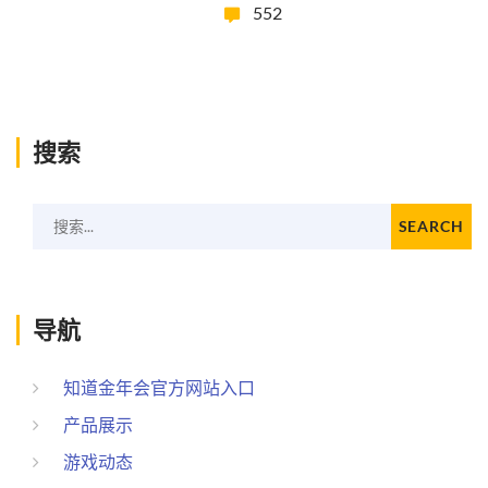
552
搜索
搜索...
SEARCH
导航
知道金年会官方网站入口
产品展示
游戏动态