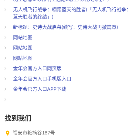
无人机飞行战争：翱翔蓝天的胜者(「无人机飞行战争：
蓝天胜者的终结」)
新标题：史诗大战启幕(续写：史诗大战再掀篇章)
网站地图
网站地图
网站地图
金年会官方入口网页版
金年会官方入口手机版入口
金年会官方入口APP下载
找到我们
福安市艳摘谷187号