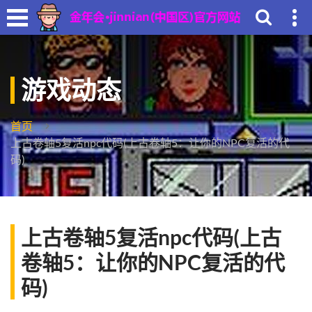
游戏动态
首页
上古卷轴5复活npc代码(上古卷轴5：让你的NPC复活的代
码)
上古卷轴5复活npc代码(上古
卷轴5：让你的NPC复活的代
码)