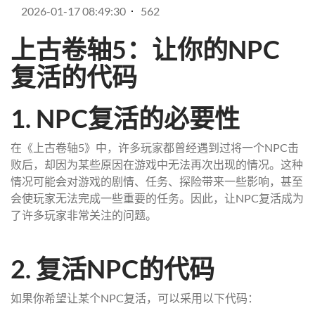
2026-01-17 08:49:30
562
上古卷轴5：让你的NPC
复活的代码
1. NPC复活的必要性
在《上古卷轴5》中，许多玩家都曾经遇到过将一个NPC击
败后，却因为某些原因在游戏中无法再次出现的情况。这种
情况可能会对游戏的剧情、任务、探险带来一些影响，甚至
会使玩家无法完成一些重要的任务。因此，让NPC复活成为
了许多玩家非常关注的问题。
2. 复活NPC的代码
如果你希望让某个NPC复活，可以采用以下代码：