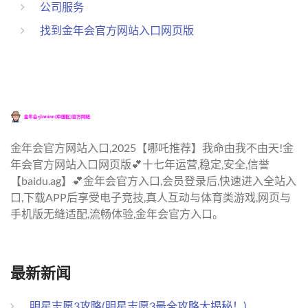
公司服务
找到金年会官方网站入口网页版
金年会官方网站入口,2025【哪吒推荐】我命由我不由天!金
年会官方网站入口网页版💕十七年运营,稳定,安全,信誉
【baidu.ag】💕金年会官方入口,会员登录后,快速进入全站入
口,下载APP后享受电子竞技,真人互动与体育类游戏,网页与
手机版无缝适配,流畅体验,金年会官方入口。
最新新闻
明星志愿3攻略(明星志愿3最全攻略大揭秘！)