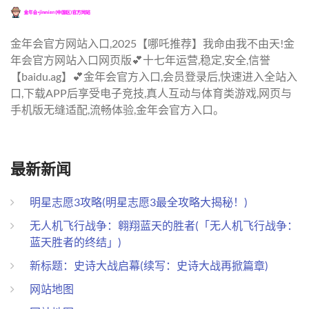
金年会官方网站入口,2025【哪吒推荐】我命由我不由天!金
年会官方网站入口网页版💕十七年运营,稳定,安全,信誉
【baidu.ag】💕金年会官方入口,会员登录后,快速进入全站入
口,下载APP后享受电子竞技,真人互动与体育类游戏,网页与
手机版无缝适配,流畅体验,金年会官方入口。
最新新闻
明星志愿3攻略(明星志愿3最全攻略大揭秘！)
无人机飞行战争：翱翔蓝天的胜者(「无人机飞行战争：
蓝天胜者的终结」)
新标题：史诗大战启幕(续写：史诗大战再掀篇章)
网站地图