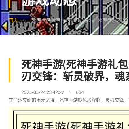
首页
死神手游(死神手游礼包兑换码：死神灵刃交锋：
死神手游(死神手游礼
刃交锋：斩灵破界，魂
2025-05-24 23:42:27
834
在命运交织的虚无之境，死神手游旋风般降临，灵刃交锋，