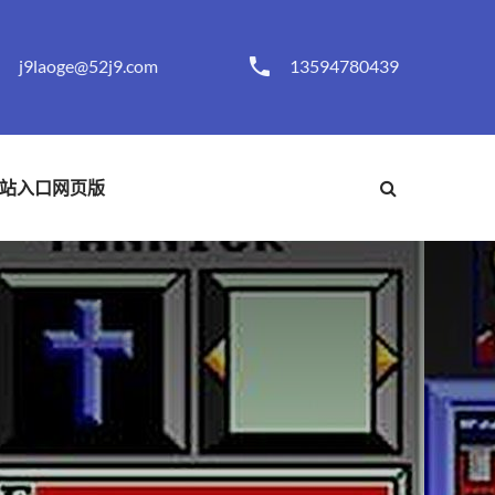
j9laoge@52j9.com
13594780439
站入口网页版