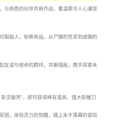
。与熟悉的伙伴并肩作战，重温那令人心潮澎
切裂敌人，斩断命运。从尸圈的荒芜到虚圈的
起友谊与宿命的羁绊。共御强敌，携手探索未
：斩灵破界”，即可获得稀有道具、强大斩魄刀
军团，体验灵力的觉醒，踏上永不落幕的冒险