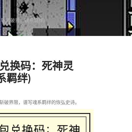
斩灵破界，魂系羁绊)
包兑换码：死神灵
系羁绊)
斩破界限，谱写魂系羁绊的恢弘史诗。