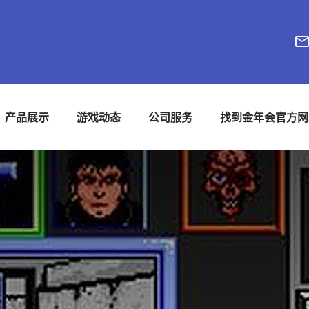
产品展示
游戏动态
公司服务
找到金年会官方网