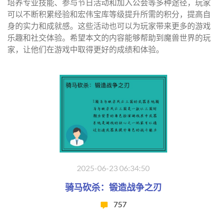
培养专业技能、参与节日活动和加入公会等多种途径，玩家
可以不断积累经验和宏伟宝库等级提升所需的积分，提高自
身的实力和成就感。这些活动也可以为玩家带来更多的游戏
乐趣和社交体验。希望本文的内容能够帮助到魔兽世界的玩
家，让他们在游戏中取得更好的成绩和体验。
2025-06-23 06:34:50
骑马砍杀：锻造战争之刃
757