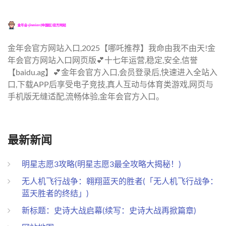
金年会官方网站入口,2025【哪吒推荐】我命由我不由天!金
年会官方网站入口网页版💕十七年运营,稳定,安全,信誉
【baidu.ag】💕金年会官方入口,会员登录后,快速进入全站入
口,下载APP后享受电子竞技,真人互动与体育类游戏,网页与
手机版无缝适配,流畅体验,金年会官方入口。
最新新闻
明星志愿3攻略(明星志愿3最全攻略大揭秘！)
无人机飞行战争：翱翔蓝天的胜者(「无人机飞行战争：
蓝天胜者的终结」)
新标题：史诗大战启幕(续写：史诗大战再掀篇章)