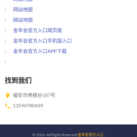
网站地图
网站地图
金年会官方入口网页版
金年会官方入口手机版入口
金年会官方入口APP下载
找到我们
福安市艳摘谷187号
13594780439
©
2026
- All Rights Reserved
金年会官方入口
.