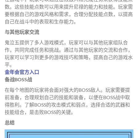
数。这些技能点数可以用来提升尼禄的能力和技能。玩家需
要根据自己的游戏风格和需求，合理分配技能点数，以提高
自己在战斗中的表现和生存能力。
与其他玩家交流
鬼泣五提供了多人游戏模式，玩家可以与其他玩家组队合
作，共同完成任务和挑战。通过与其他玩家的交流和合作，
玩家可以学习到更多的游戏技巧和策略，提高自己的游戏水
平。
金年会官方入口
备战BOSS战
在每个地图的玩家将会面对强大的BOSS敌人。玩家需要提
前准备，合理规划自己的技能和装备，以便在BOSS战中取
得胜利。了解BOSS的攻击模式和弱点，选择合适的武器和
技能组合，是击败BOSS的关键。
总结