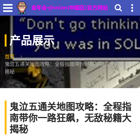
产品展示
首页
鬼泣五通关地图攻略：全程指南带你一路狂飙，无敌秘籍大
揭秘
鬼泣五通关地图攻略：全程指
南带你一路狂飙，无敌秘籍大
揭秘