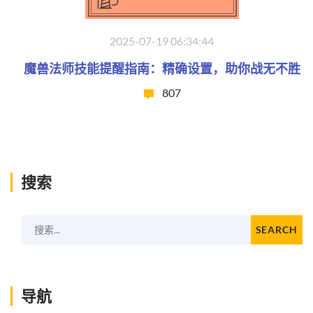
2025-07-19 06:34:44
魔兽法师技能提醒指南：精确设置，助你战无不胜
807
搜索
搜索...
SEARCH
导航