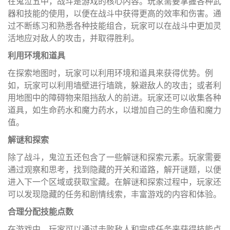
在鬼泣五中，战斗是游戏的核心内容。玩家需要掌握各种武
器和技能的使用，以便在战斗中获得更高的效率和伤害。通
过不断练习和熟悉各种技能组合，玩家可以在战斗中更加灵
活地应对敌人的攻击，并取得胜利。
利用环境和道具
在探索地图时，玩家可以利用环境和道具来获得优势。例
如，玩家可以利用墙壁进行墙跳，躲避敌人的攻击；或者利
用地图中的障碍物来阻挡敌人的前进。玩家还可以收集各种
道具，如生命药水和魔力药水，以增加自己的生命值和魔力
值。
解谜和探索
除了战斗，鬼泣五还包含了一些解谜和探索元素。玩家需要
通过观察和思考，找到隐藏的开关和道路，解开谜题，以便
进入下一个区域或获取宝藏。在解谜和探索过程中，玩家还
可以发现隐藏的任务和剧情线索，丰富游戏的内容和体验。
合理分配技能点数
在游戏中，玩家可以通过击败敌人和完成任务来获得技能点