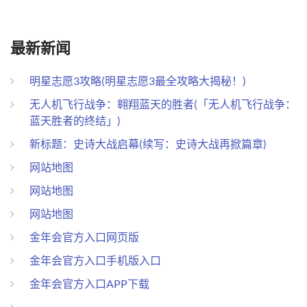
最新新闻
明星志愿3攻略(明星志愿3最全攻略大揭秘！)
无人机飞行战争：翱翔蓝天的胜者(「无人机飞行战争：
蓝天胜者的终结」)
新标题：史诗大战启幕(续写：史诗大战再掀篇章)
网站地图
网站地图
网站地图
金年会官方入口网页版
金年会官方入口手机版入口
金年会官方入口APP下载