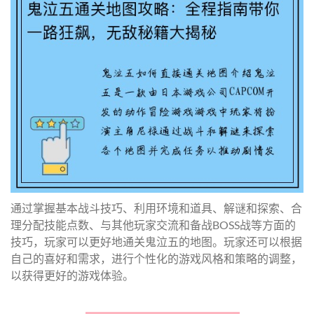
通过掌握基本战斗技巧、利用环境和道具、解谜和探索、合
理分配技能点数、与其他玩家交流和备战BOSS战等方面的
技巧，玩家可以更好地通关鬼泣五的地图。玩家还可以根据
自己的喜好和需求，进行个性化的游戏风格和策略的调整，
以获得更好的游戏体验。