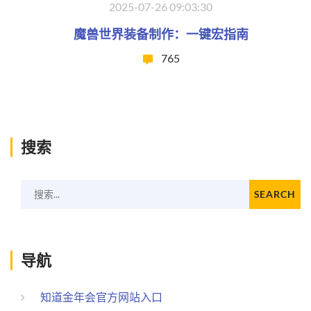
2025-07-26 09:03:30
魔兽世界装备制作：一键宏指南
765
搜索
搜索...
SEARCH
导航
知道金年会官方网站入口