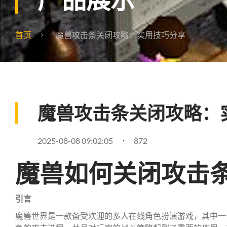
首页
魔兽攻击条关闭攻略：实用技巧分享
魔兽攻击条关闭攻略：
2025-08-08 09:02:05
872
魔兽如何关闭攻击
引言
魔兽世界是一款备受欢迎的多人在线角色扮演游戏，其中一