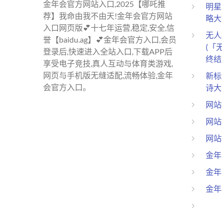
金年会官方网站入口,2025【哪吒推
明星
荐】我命由我不由天!金年会官方网站
略大
入口网页版💕十七年运营,稳定,安全,信
无人
誉【baidu.ag】💕金年会官方入口,会员
(「
登录后,快速进入全站入口,下载APP后
终结
享受电子竞技,真人互动与体育类游戏,
网页与手机版无缝适配,流畅体验,金年
新标
会官方入口。
诗大
网站
网站
网站
金年
金年
金年