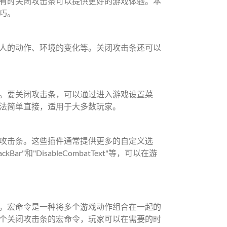
有时关闭攻击条可以提供更好的游戏体验。本
巧。
人的动作、环境的变化等。关闭攻击条还可以
。要关闭攻击条，可以通过进入游戏设置菜
法简单直接，适用于大多数玩家。
攻击条。这些插件通常提供更多的自定义选
"和"DisableCombatText"等，可以在游
。宏命令是一种将多个游戏动作组合在一起的
个关闭攻击条的宏命令，玩家可以在需要的时