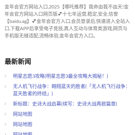
金年会官方网站入口,2025【哪吒推荐】我命由我不由天!金
年会官方网站入口网页版💕十七年运营,稳定,安全,信誉
【baidu.ag】💕金年会官方入口,会员登录后,快速进入全站入
口,下载APP后享受电子竞技,真人互动与体育类游戏,网页与
手机版无缝适配,流畅体验,金年会官方入口。
最新新闻
明星志愿3攻略(明星志愿3最全攻略大揭秘！)
无人机飞行战争：翱翔蓝天的胜者(「无人机飞行战争：
蓝天胜者的终结」)
新标题：史诗大战启幕(续写：史诗大战再掀篇章)
网站地图
网站地图
网站地图