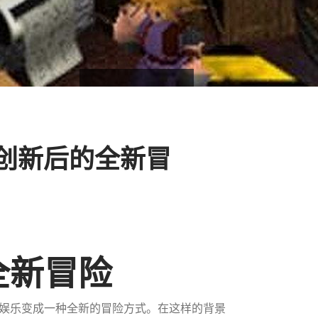
：创新后的全新冒
全新冒险
娱乐变成一种全新的冒险方式。在这样的背景