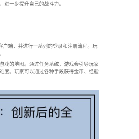
，进一步提升自己的战斗力。
戏客户端，并进行一系列的登录和注册流程。玩
。
游戏的地图。通过任务系统，游戏会引导玩家
难度。玩家可以通过各种手段获得金币、经验