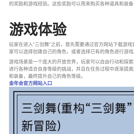
的奖励和游戏经验。这些奖励可以用来购买各种道具和装备
游戏体验
玩家在进入“三剑舞”之前，首先需要通过官方网站下载游
家可以选择创建自己的角色，或者选择已有的角色进行游戏
游戏场景是一个庞大的开放世界，玩家可以自由行动和探索
进行各种适合自身等级的挑战，并且在任务过程中逐渐提高
和装备，最终提升自己的角色等级。
金年会官方网站入口