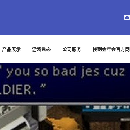
产品展示
游戏动态
公司服务
找到金年会官方网