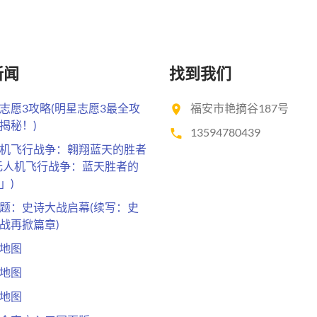
新闻
找到我们
志愿3攻略(明星志愿3最全攻
福安市艳摘谷187号
揭秘！)
13594780439
机飞行战争：翱翔蓝天的胜者
无人机飞行战争：蓝天胜者的
」)
题：史诗大战启幕(续写：史
战再掀篇章)
地图
地图
地图