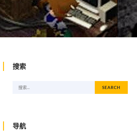
搜索
搜索...
SEARCH
导航