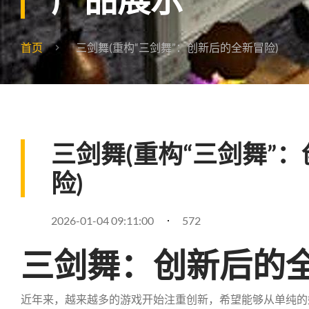
首页
三剑舞(重构“三剑舞”：创新后的全新冒险)
三剑舞(重构“三剑舞”
险)
2026-01-04 09:11:00
572
三剑舞：创新后的
近年来，越来越多的游戏开始注重创新，希望能够从单纯的