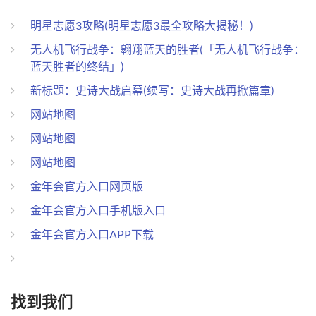
明星志愿3攻略(明星志愿3最全攻略大揭秘！)
无人机飞行战争：翱翔蓝天的胜者(「无人机飞行战争：
蓝天胜者的终结」)
新标题：史诗大战启幕(续写：史诗大战再掀篇章)
网站地图
网站地图
网站地图
金年会官方入口网页版
金年会官方入口手机版入口
金年会官方入口APP下载
找到我们