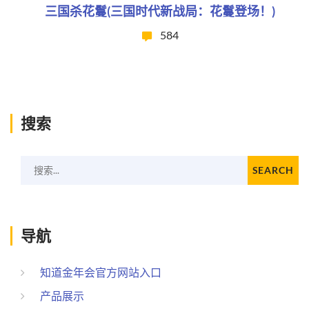
三国杀花鬘(三国时代新战局：花鬘登场！)
584
搜索
搜索...
SEARCH
导航
知道金年会官方网站入口
产品展示