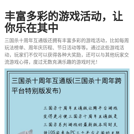
丰富多彩的游戏活动，让
你乐在其中
三国杀十周年互通版还拥有丰富多彩的游戏活动，比如每周
玩法榜单、周年庆历程、节日活动等等。通过这些游戏活
动，玩家们不仅可以获得各种大奖励，还可以与其他玩家交
流游戏心得，度过无数充满乐趣的游戏时光！