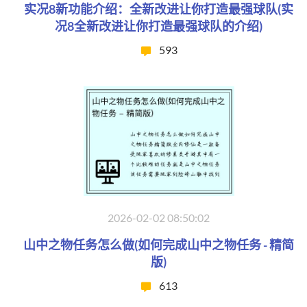
实况8新功能介绍：全新改进让你打造最强球队(实
况8全新改进让你打造最强球队的介绍)
593
2026-02-02 08:50:02
山中之物任务怎么做(如何完成山中之物任务 - 精简
版)
613