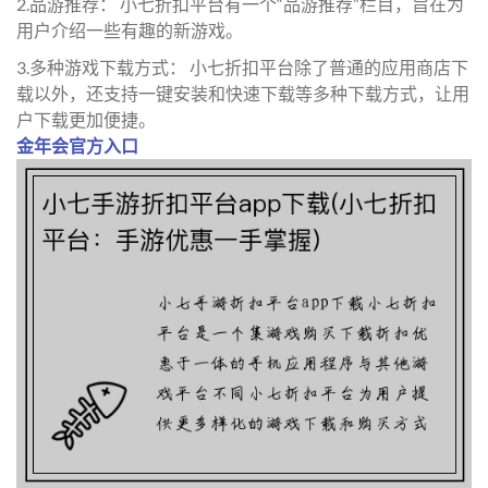
2.品游推荐： 小七折扣平台有一个“品游推荐”栏目，旨在为
用户介绍一些有趣的新游戏。
3.多种游戏下载方式： 小七折扣平台除了普通的应用商店下
载以外，还支持一键安装和快速下载等多种下载方式，让用
户下载更加便捷。
金年会官方入口