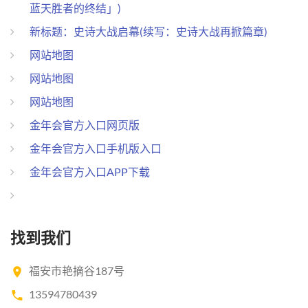
蓝天胜者的终结」)
新标题：史诗大战启幕(续写：史诗大战再掀篇章)
网站地图
网站地图
网站地图
金年会官方入口网页版
金年会官方入口手机版入口
金年会官方入口APP下载
找到我们
福安市艳摘谷187号
13594780439