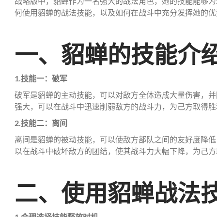
战略版中，貂蝉作为一名强大的战法角色，她的技能能够为
何使用貂蝉的战法技能，以及如何在战斗中充分发挥她的优
一、貂蝉的技能介
1.技能一：破军
破军是貂蝉的主动技能，可以对敌方全体造成大量伤害，并
强大，可以在战斗中迅速削弱敌方的战斗力，为己方取得胜
2.技能二：离间
离间是貂蝉的被动技能，可以使敌方部队之间的友好度降低
以在战斗中破坏敌方的团结，使其战斗力大幅下降，为己方
二、使用貂蝉战法
1.合理选择技能释放时机