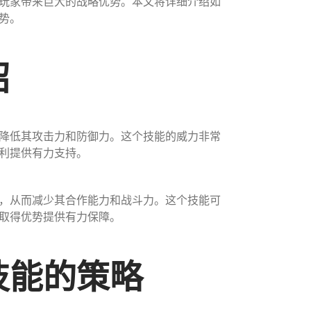
玩家带来巨大的战略优势。本文将详细介绍如
势。
绍
降低其攻击力和防御力。这个技能的威力非常
利提供有力支持。
，从而减少其合作能力和战斗力。这个技能可
取得优势提供有力保障。
技能的策略