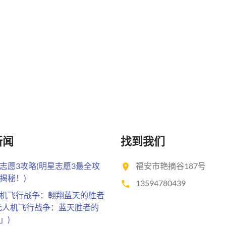
新闻
找到我们
志愿3攻略(明星志愿3最全攻
福安市艳摘谷187号
揭秘！)
13594780439
机飞行战争：翱翔蓝天的胜者
无人机飞行战争：蓝天胜者的
」)