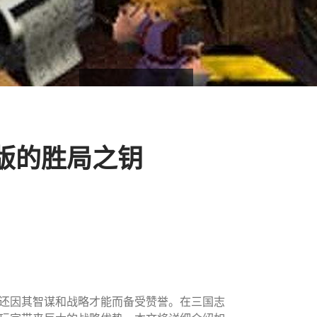
版的胜局之钥
还因其智谋和战略才能而备受赞誉。在三国志