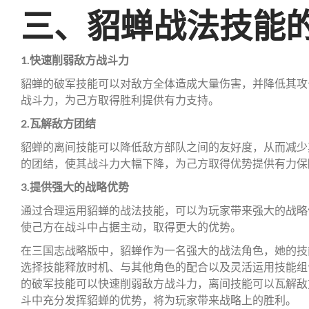
三、貂蝉战法技能
1.快速削弱敌方战斗力
貂蝉的破军技能可以对敌方全体造成大量伤害，并降低其攻
战斗力，为己方取得胜利提供有力支持。
2.瓦解敌方团结
貂蝉的离间技能可以降低敌方部队之间的友好度，从而减少
的团结，使其战斗力大幅下降，为己方取得优势提供有力保
3.提供强大的战略优势
通过合理运用貂蝉的战法技能，可以为玩家带来强大的战略
使己方在战斗中占据主动，取得更大的优势。
在三国志战略版中，貂蝉作为一名强大的战法角色，她的技
选择技能释放时机、与其他角色的配合以及灵活运用技能组
的破军技能可以快速削弱敌方战斗力，离间技能可以瓦解敌
斗中充分发挥貂蝉的优势，将为玩家带来战略上的胜利。