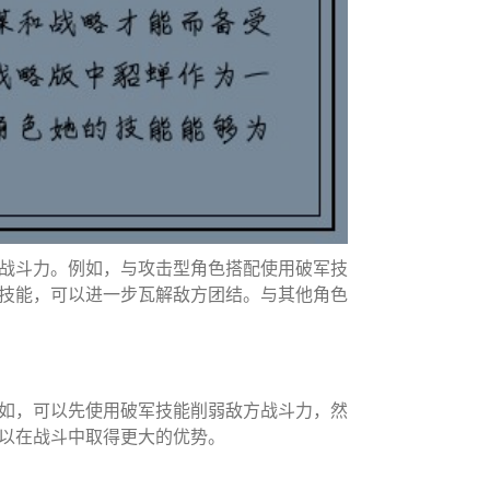
战斗力。例如，与攻击型角色搭配使用破军技
技能，可以进一步瓦解敌方团结。与其他角色
如，可以先使用破军技能削弱敌方战斗力，然
以在战斗中取得更大的优势。