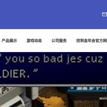
产品展示
游戏动态
公司服务
找到金年会官方网