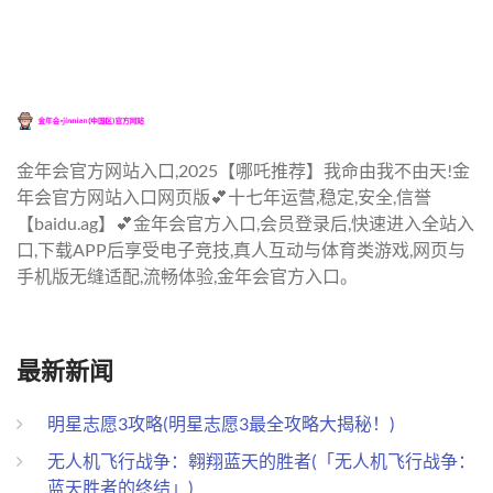
金年会官方网站入口,2025【哪吒推荐】我命由我不由天!金
年会官方网站入口网页版💕十七年运营,稳定,安全,信誉
【baidu.ag】💕金年会官方入口,会员登录后,快速进入全站入
口,下载APP后享受电子竞技,真人互动与体育类游戏,网页与
手机版无缝适配,流畅体验,金年会官方入口。
最新新闻
明星志愿3攻略(明星志愿3最全攻略大揭秘！)
无人机飞行战争：翱翔蓝天的胜者(「无人机飞行战争：
蓝天胜者的终结」)