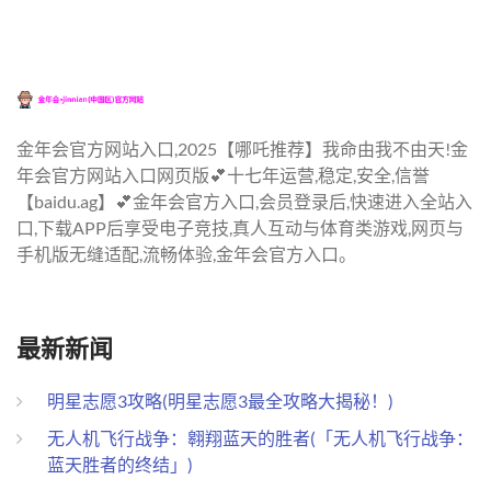
金年会官方网站入口,2025【哪吒推荐】我命由我不由天!金
年会官方网站入口网页版💕十七年运营,稳定,安全,信誉
【baidu.ag】💕金年会官方入口,会员登录后,快速进入全站入
口,下载APP后享受电子竞技,真人互动与体育类游戏,网页与
手机版无缝适配,流畅体验,金年会官方入口。
最新新闻
明星志愿3攻略(明星志愿3最全攻略大揭秘！)
无人机飞行战争：翱翔蓝天的胜者(「无人机飞行战争：
蓝天胜者的终结」)