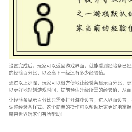
设置完成后，玩家可以返回游戏界面，就能看到经验条已经
的经验百分比，以及离下一级还有多少经验值。
通过以上步骤，玩家可以很方便地让经验条显示百分比，更
以更好地规划游戏时间，提前预估升级所需的经验值，从而
让经验条显示百分比只需要打开游戏设置，进入界面设置，
调整经验条样式。这个简单的操作可以帮助玩家更好地掌握
魔兽世界玩家们有所帮助！