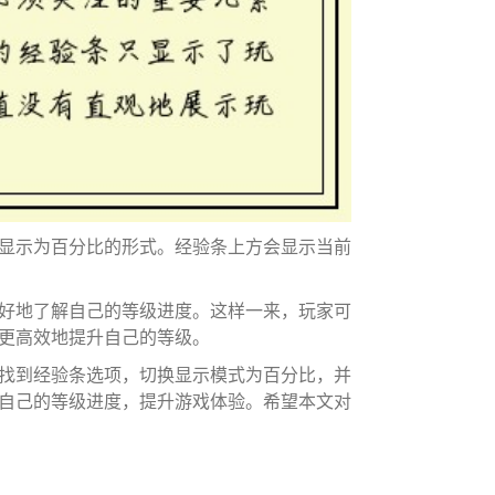
显示为百分比的形式。经验条上方会显示当前
好地了解自己的等级进度。这样一来，玩家可
更高效地提升自己的等级。
找到经验条选项，切换显示模式为百分比，并
自己的等级进度，提升游戏体验。希望本文对