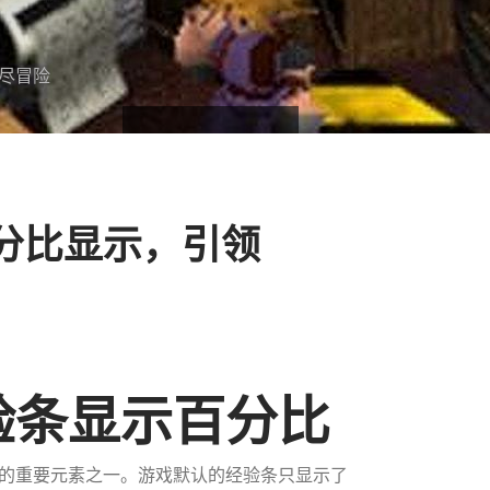
尽冒险
分比显示，引领
验条显示百分比
的重要元素之一。游戏默认的经验条只显示了