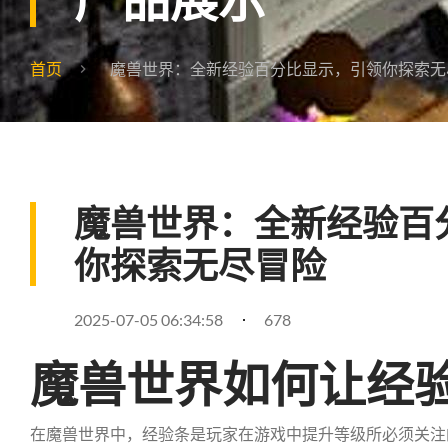
首页
魔兽世界：全新经验百分比显示，引领你探索无
魔兽世界：全新经验百
你探索无尽冒险
2025-07-05 06:34:58
678
魔兽世界如何让经
在魔兽世界中，经验条是玩家在游戏中提升等级所必须关注