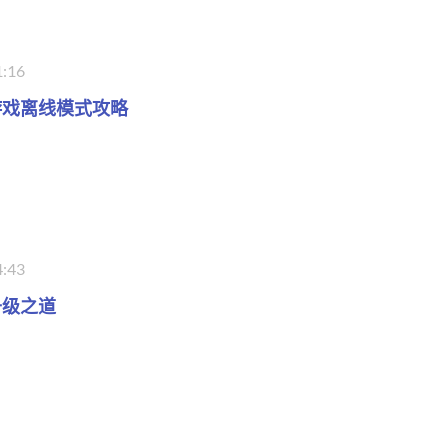
1:16
游戏离线模式攻略
4:43
升级之道