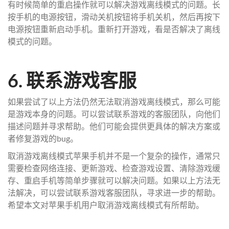
有时候简单的重启操作就可以解决游戏离线模式的问题。长
按手机的电源按钮，滑动关机按钮将手机关机，然后再按下
电源按钮重新启动手机。重新打开游戏，看是否解决了离线
模式的问题。
6. 联系游戏客服
如果尝试了以上方法仍然无法取消游戏离线模式，那么可能
是游戏本身的问题。可以尝试联系游戏的客服团队，向他们
描述问题并寻求帮助。他们可能会提供更具体的解决方案或
者修复游戏的bug。
取消游戏离线模式苹果手机并不是一个复杂的操作，通常只
需要检查网络连接、更新游戏、检查游戏设置、清除游戏缓
存、重启手机等简单步骤就可以解决问题。如果以上方法无
法解决，可以尝试联系游戏客服团队，寻求进一步的帮助。
希望本文对苹果手机用户取消游戏离线模式有所帮助。