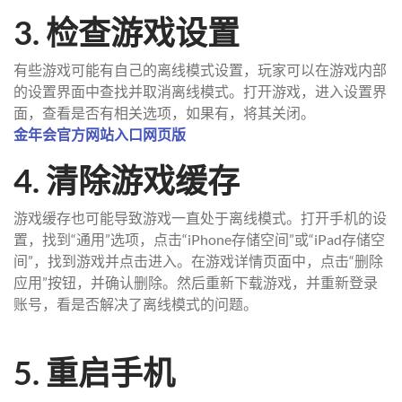
3. 检查游戏设置
有些游戏可能有自己的离线模式设置，玩家可以在游戏内部
的设置界面中查找并取消离线模式。打开游戏，进入设置界
面，查看是否有相关选项，如果有，将其关闭。
金年会官方网站入口网页版
4. 清除游戏缓存
游戏缓存也可能导致游戏一直处于离线模式。打开手机的设
置，找到“通用”选项，点击“iPhone存储空间”或“iPad存储空
间”，找到游戏并点击进入。在游戏详情页面中，点击“删除
应用”按钮，并确认删除。然后重新下载游戏，并重新登录
账号，看是否解决了离线模式的问题。
5. 重启手机