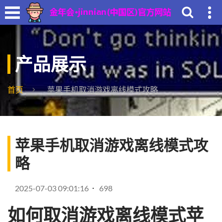
产品展示
首页
苹果手机取消游戏离线模式攻略
苹果手机取消游戏离线模式攻
略
2025-07-03 09:01:16
698
如何取消游戏离线模式苹